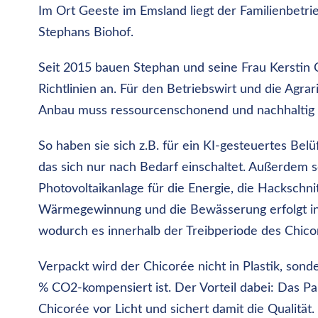
Im Ort Geeste im Emsland liegt der Familienbetri
Stephans Biohof.
Seit 2015 bauen Stephan und seine Frau Kerstin 
Richtlinien an. Für den
Betriebswirt
und
die
Agrar
Anbau
muss
ressourcenschonend und nachhaltig 
So haben sie sich z.B. für ein KI-gesteuertes Be
das
sich
nur
nach
Bedarf
einschaltet.
Außerdem
s
Photovoltaikanlage
für
die
Energie,
die
Hackschni
Wärmegewinnung
und
die
Bewässerung
erfolgt 
wodurch es innerhalb der Treibperiode des Chic
Verpackt wird der Chicorée nicht in Plastik, sonde
%
CO2-kompensiert ist. Der Vorteil
dabei: Das Pap
Chicorée
vor Licht und sichert damit die Qualität.