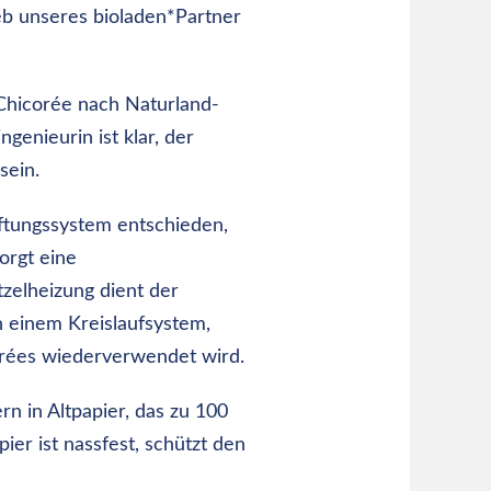
eb unseres bioladen*Partner
Chicorée nach Naturland-
ingenieurin
ist
klar,
der
sein.
lüftungssystem
entschieden,
orgt
eine
tzelheizung
dient der
in einem Kreislaufsystem,
orées wiederverwendet wird.
rn in Altpapier, das zu 100
ier ist nassfest, schützt den