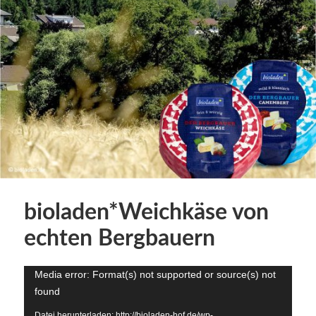
bioladen*Weichkäse von
echten Bergbauern
Video-
Media error: Format(s) not supported or source(s) not
Player
found
Datei herunterladen: http://bioladen-hof.de/wp-